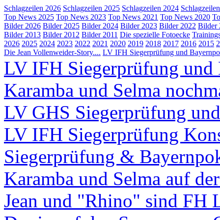
Schlagzeilen 2026
Schlagzeilen 2025
Schlagzeilen 2024
Schlagzeile
Top News 2025
Top News 2023
Top News 2021
Top News 2020
To
Bilder 2026
Bilder 2025
Bilder 2024
Bilder 2023
Bilder 2022
Bilder
Bilder 2013
Bilder 2012
Bilder 2011
Die spezielle Fotoecke
Training
2026
2025
2024
2023
2022
2021
2020
2019
2018
2017
2016
2015
2
Die Jean Vollenweider-Story....
LV IFH Siegerprüfung und Bayernpok
LV IFH Siegerprüfung und 
Karamba und Selma nochm
LV GHS Siegerprüfung und
LV IFH Siegerprüfung Kons
Siegerprüfung & Bayernpo
Karamba und Selma auf d
Jean und "Rhino" sind FH 