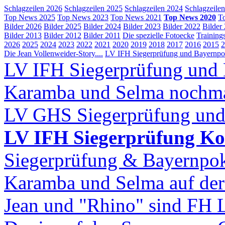
Schlagzeilen 2026
Schlagzeilen 2025
Schlagzeilen 2024
Schlagzeile
Top News 2025
Top News 2023
Top News 2021
Top News 2020
T
Bilder 2026
Bilder 2025
Bilder 2024
Bilder 2023
Bilder 2022
Bilder
Bilder 2013
Bilder 2012
Bilder 2011
Die spezielle Fotoecke
Training
2026
2025
2024
2023
2022
2021
2020
2019
2018
2017
2016
2015
2
Die Jean Vollenweider-Story....
LV IFH Siegerprüfung und Bayernpok
LV IFH Siegerprüfung und 
Karamba und Selma nochm
LV GHS Siegerprüfung und
LV IFH Siegerprüfung Ko
Siegerprüfung & Bayernpo
Karamba und Selma auf d
Jean und "Rhino" sind FH 