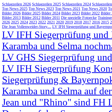
Schlagzeilen 2026
Schlagzeilen 2025
Schlagzeilen 2024
Schlagzeile
Top News 2025
Top News 2023
Top News 2021
Top News 2020
To
Bilder 2026
Bilder 2025
Bilder 2024
Bilder 2023
Bilder 2022
Bilder
Bilder 2013
Bilder 2012
Bilder 2011
Die spezielle Fotoecke
Training
2026
2025
2024
2023
2022
2021
2020
2019
2018
2017
2016
2015
2
Die Jean Vollenweider-Story....
LV IFH Siegerprüfung und Bayernpok
LV IFH Siegerprüfung und 
Karamba und Selma nochm
LV GHS Siegerprüfung und
LV IFH Siegerprüfung Kons
Siegerprüfung & Bayernpo
Karamba und Selma auf d
Jean und "Rhino" sind FH 