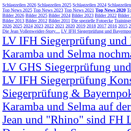
Schlagzeilen 2026
Schlagzeilen 2025
Schlagzeilen 2024
Schlagzeile
Top News 2025
Top News 2023
Top News 2021
Top News 2020
T
Bilder 2026
Bilder 2025
Bilder 2024
Bilder 2023
Bilder 2022
Bilder
Bilder 2013
Bilder 2012
Bilder 2011
Die spezielle Fotoecke
Training
2026
2025
2024
2023
2022
2021
2020
2019
2018
2017
2016
2015
2
Die Jean Vollenweider-Story....
LV IFH Siegerprüfung und Bayernpok
LV IFH Siegerprüfung und 
Karamba und Selma nochm
LV GHS Siegerprüfung und
LV IFH Siegerprüfung Kons
Siegerprüfung & Bayernpo
Karamba und Selma auf d
Jean und "Rhino" sind FH 