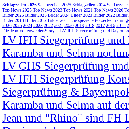
Schlagzeilen 2026
Schlagzeilen 2025
Schlagzeilen 2024
Schlagzeile
Top News 2025
Top News 2023
Top News 2021
Top News 2020
To
Bilder 2026
Bilder 2025
Bilder 2024
Bilder 2023
Bilder 2022
Bilder
Bilder 2013
Bilder 2012
Bilder 2011
Die spezielle Fotoecke
Training
2026
2025
2024
2023
2022
2021
2020
2019
2018
2017
2016
2015
2
Die Jean Vollenweider-Story....
LV IFH Siegerprüfung und Bayernpok
LV IFH Siegerprüfung und 
Karamba und Selma nochm
LV GHS Siegerprüfung und
LV IFH Siegerprüfung Kons
Siegerprüfung & Bayernpo
Karamba und Selma auf d
Jean und "Rhino" sind FH 